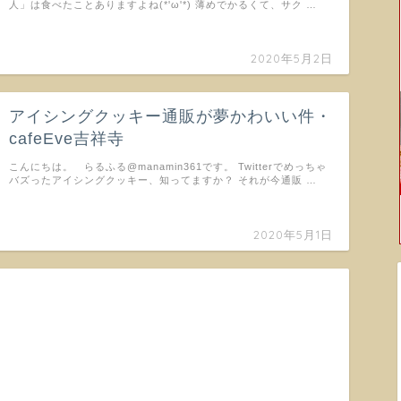
人」は食べたことありますよね(*'ω'*) 薄めでかるくて、サク …
2020年5月2日
アイシングクッキー通販が夢かわいい件・
cafeEve吉祥寺
こんにちは。 らるふる@manamin361です。 Twitterでめっちゃ
バズったアイシングクッキー、知ってますか？ それが今通販 …
2020年5月1日