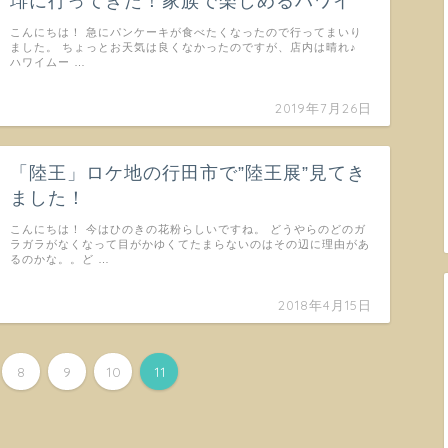
琲に行ってきた！家族で楽しめるハワイ
こんにちは！ 急にパンケーキが食べたくなったので行ってまいり
ました。 ちょっとお天気は良くなかったのですが、店内は晴れ♪
ハワイムー …
2019年7月26日
「陸王」ロケ地の行田市で”陸王展”見てき
ました！
こんにちは！ 今はひのきの花粉らしいですね。 どうやらのどのガ
ラガラがなくなって目がかゆくてたまらないのはその辺に理由があ
るのかな。。ど …
2018年4月15日
8
9
10
11