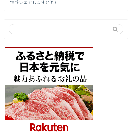
情報シェアします(*‘∀‘)