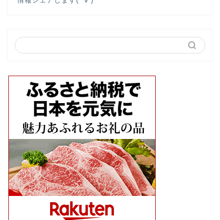
情報シェアします(*‘∀‘)