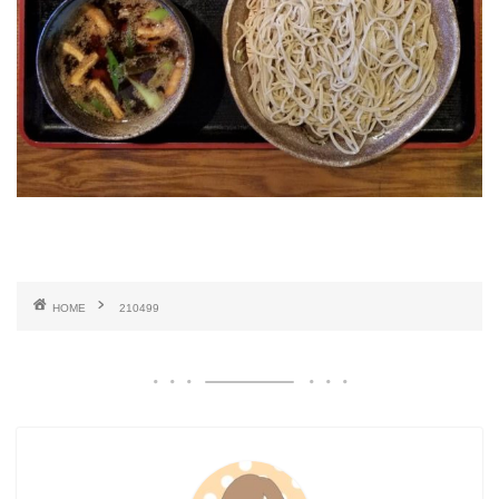
HOME
210499