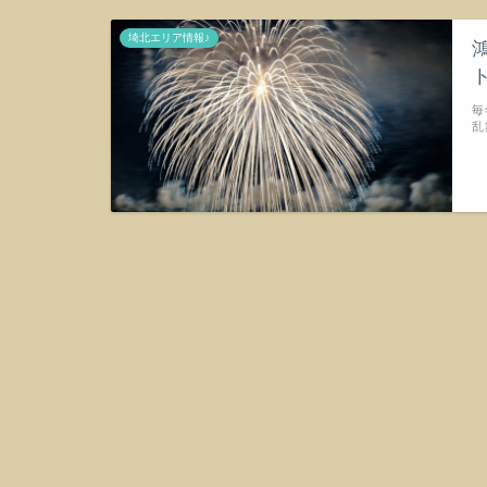
埼北エリア情報♪
毎
乱