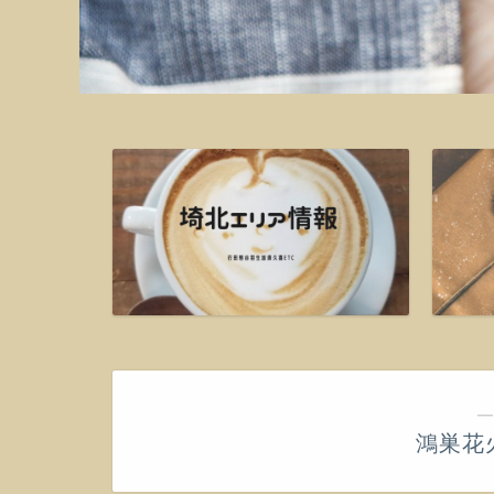
―
鴻巣花